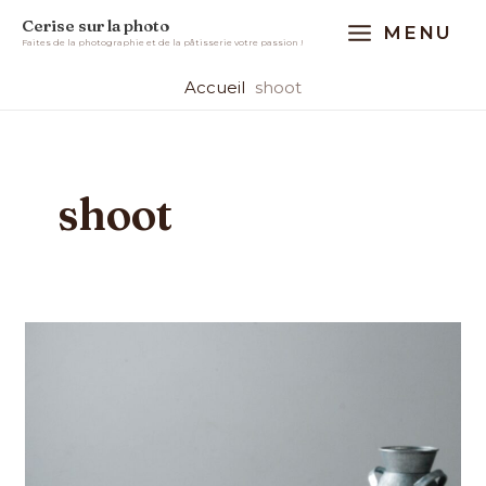
Aller
MAIN
Cerise sur la photo
MENU
au
Faites de la photographie et de la pâtisserie votre passion !
MENU
contenu
Accueil
shoot
shoot
Les
3
angles
à
absolument
connaître