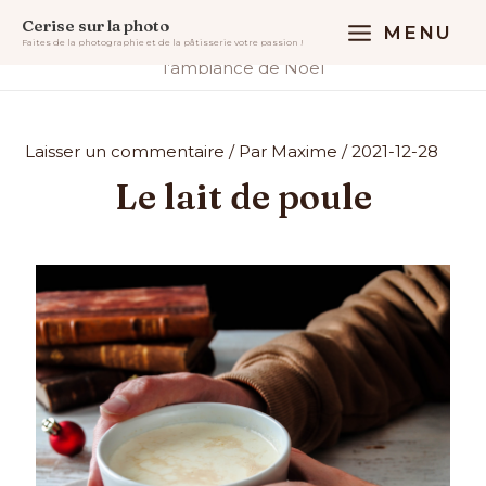
Aller
MAIN
Accueil
Recettes
Cerise sur la photo
MENU
au
Le lait de poule parfait pour se plonger dans
Faites de la photographie et de la pâtisserie votre passion !
MENU
l’ambiance de Noël
contenu
Laisser un commentaire
/ Par
Maxime
/
2021-12-28
Le lait de poule