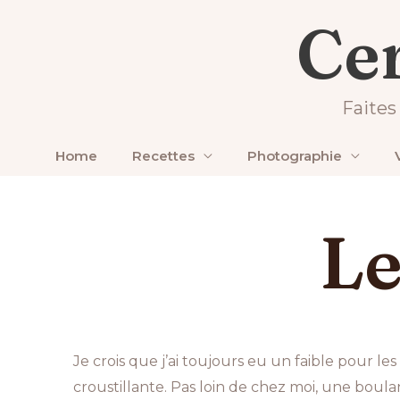
Aller
Cer
au
Laisser un commentaire
/ Par
Maxime
/
2026-02
contenu
Faites
Home
Recettes
Photographie
Le
Je crois que j’ai toujours eu un faible pour l
croustillante. Pas loin de chez moi, une boul