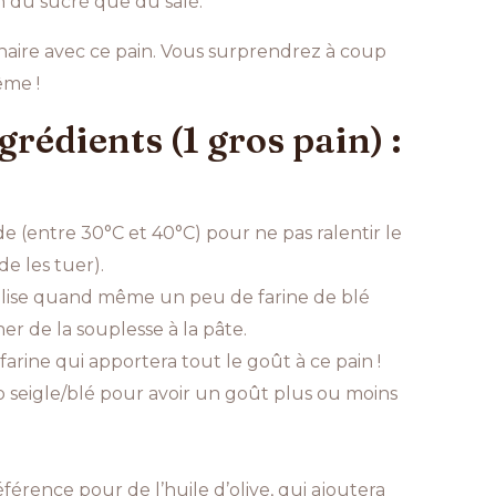
 du sucré que du salé.
inaire avec ce pain. Vous surprendrez à coup
ême !
grédients (1 gros pain) :
iède (entre 30°C et 40°C) pour ne pas ralentir le
e les tuer).
ilise quand même un peu de farine de blé
r de la souplesse à la pâte.
 farine qui apportera tout le goût à ce pain !
 seigle/blé pour avoir un goût plus ou moins
férence pour de l’huile d’olive, qui ajoutera