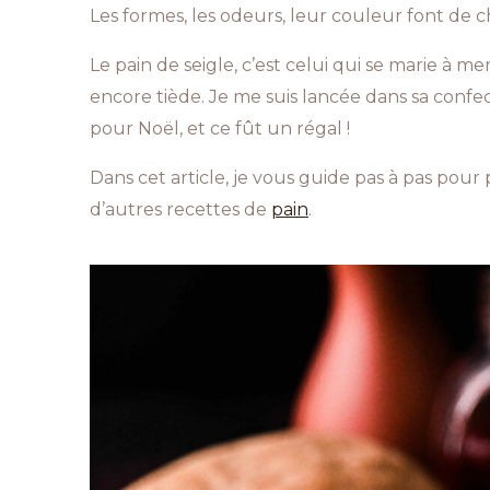
Les formes, les odeurs, leur couleur font de c
Le pain de seigle, c’est celui qui se marie à 
encore tiède. Je me suis lancée dans sa confe
pour Noël, et ce fût un régal !
Dans cet article, je vous guide pas à pas pour
d’autres recettes de
pain
.