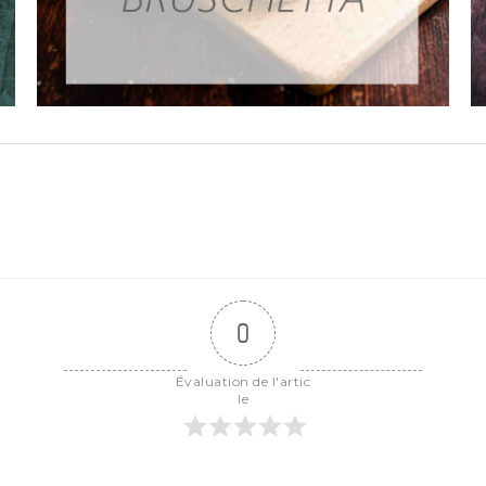
0
Évaluation de l'artic
le