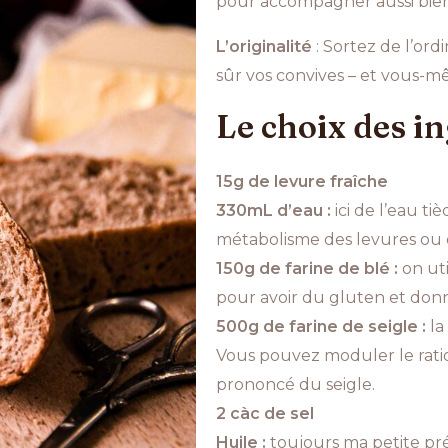
pour accompagner aussi bien
L’originalité
: Sortez de l’ord
sûr vos convives – et vous-m
Le choix des in
15g de levure fraîche
330mL d’eau :
ici de l’eau t
métabolisme des levures ou d
150g de farine de blé :
on ut
pour avoir du gluten et donne
500g de farine de seigle :
la
Vous pouvez moduler le ratio
prononcé du seigle.
2 càc de sel
Huile :
toujours ma petite pré