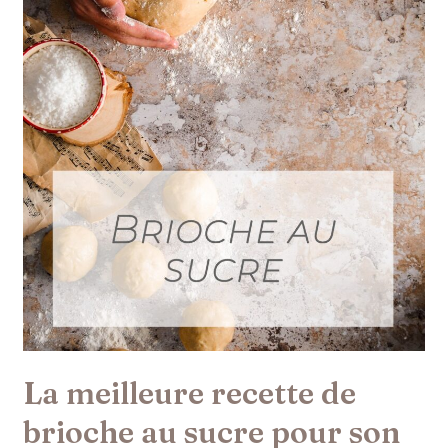
sucre
pour
son
petit-
déjeuner
La meilleure recette de
brioche au sucre pour son