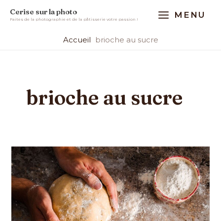
Aller
MAIN
Cerise sur la photo
MENU
au
Faites de la photographie et de la pâtisserie votre passion !
MENU
contenu
Accueil
brioche au sucre
brioche au sucre
La
meilleure
recette
de
brioche
au