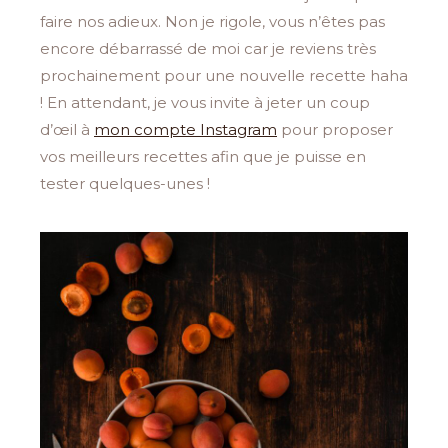
faire nos adieux. Non je rigole, vous n’êtes pas
encore débarrassé de moi car je reviens très
prochainement pour une nouvelle recette haha
! En attendant, je vous invite à jeter un coup
d’œil à
mon compte Instagram
pour proposer
vos meilleurs recettes afin que je puisse en
tester quelques-unes !