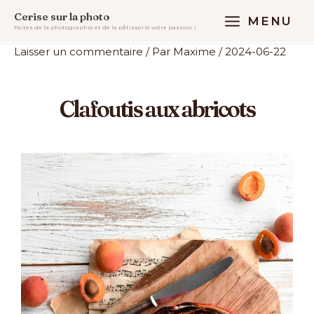
Aller
MAIN
Accueil
Uncategorized
Cerise sur la photo
MENU
au
La recette du clafoutis aux abricots
Faites de la photographie et de la pâtisserie votre passion !
MENU
contenu
Laisser un commentaire
/ Par
Maxime
/
2024-06-22
Clafoutis aux abricots