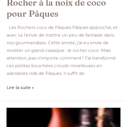
Rocher à la noix de coco
pour Pâques
Les Rochers coco de Pâques Pâques approche, et
avec lui l’envie de mettre un peu de fantaisie dans
nos gourmandises. Cette année, j’ai eu envie de
revisiter un grand classique : le rocher coco. Mais
attention, pas n’importe comment ! J’ai transformé
ces petites bouchées crousti-moelleuses en
adorables nids de Pâques. Il suffit de
Lire la suite »
Recette
du
pain