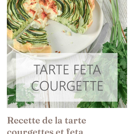
et
feta
Recette de la tarte
courgettes et feta