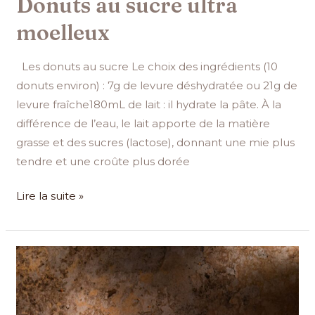
Donuts au sucre ultra
moelleux
Les donuts au sucre Le choix des ingrédients (10
donuts environ) : 7g de levure déshydratée ou 21g de
levure fraîche180mL de lait : il hydrate la pâte. À la
différence de l’eau, le lait apporte de la matière
grasse et des sucres (lactose), donnant une mie plus
tendre et une croûte plus dorée
Lire la suite »
Recette
des
meilleures
Croquetas