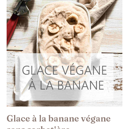
sans
sorbetière
Glace à la banane végane