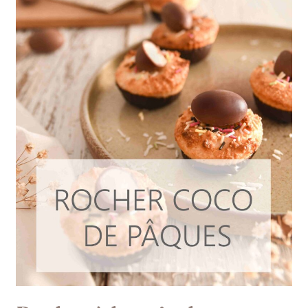
noix
de
coco
pour
Pâques