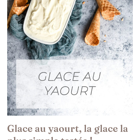
la
plus
simple
testée
!
Glace au yaourt, la glace la