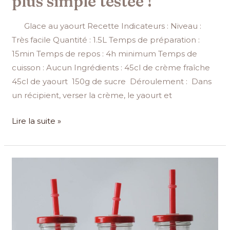
plus simple testée !
Glace au yaourt Recette Indicateurs : Niveau :
Très facile Quantité : 1.5L Temps de préparation :
15min Temps de repos : 4h minimum Temps de
cuisson : Aucun Ingrédients : 45cl de crème fraîche
45cl de yaourt 150g de sucre Déroulement : Dans
un récipient, verser la crème, le yaourt et
Lire la suite »
Smoothie
banane
yaourt,
une
boisson