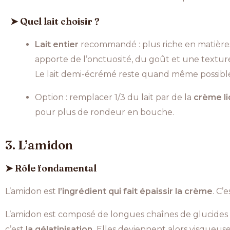
➤ Quel lait choisir ?
Lait entier
recommandé : plus riche en matières 
apporte de l’onctuosité, du goût et une textu
Le lait demi-écrémé reste quand même possibl
Option : remplacer 1/3 du lait par de la
crème li
pour plus de rondeur en bouche.
3. L’amidon
➤ Rôle fondamental
L’amidon est
l’ingrédient qui fait épaissir la crème
. C’
L’amidon est composé de longues chaînes de glucides 
c’est
la gélatinisation.
Elles deviennent alors visqueus