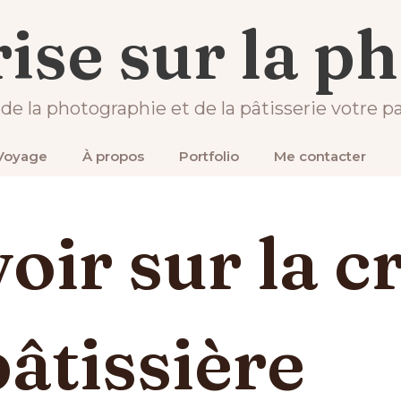
Uncategorized
Tout savoir sur la crème pâtissière : le g
ise sur la p
 de la photographie et de la pâtisserie votre pa
Voyage
À propos
Portfolio
Me contacter
oir sur la 
pâtissière