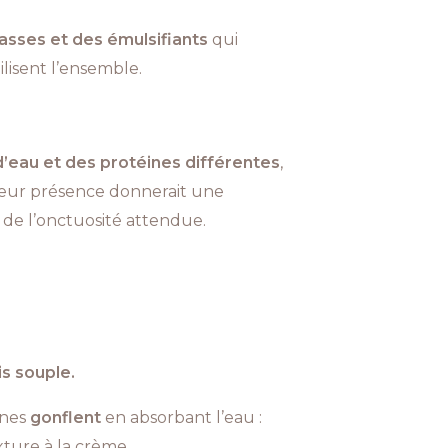
asses et des émulsifiants
qui
ilisent l’ensemble.
d’eau et des protéines différentes
,
Leur présence donnerait une
 de l’onctuosité attendue.
s souple.
înes
gonflent
en absorbant l’eau :
xture à la crème.