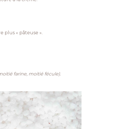
e plus « pâteuse ».
oitié farine, moitié fécule).