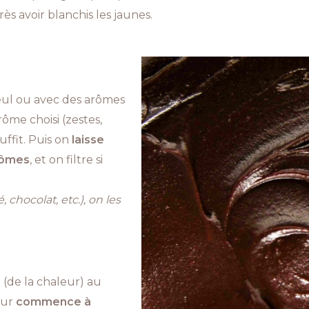
ès avoir blanchis les jaunes.
 seul ou avec des arômes
ôme choisi (zestes,
uffit. Puis on
laisse
arômes
, et on filtre si
 chocolat, etc.), on les
e
(de la chaleur) au
eur
c
ommence à