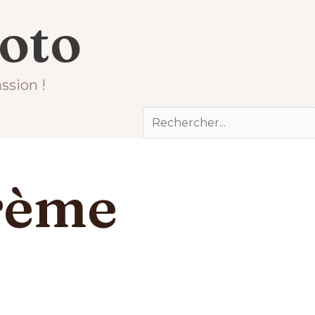
uide ultime
hoto
ssion !
Rechercher
crème