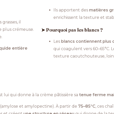
Ils apportent des
matières gr
enrichissent la texture et stab
grasses, il
re plus crémeuse.
➤ Pourquoi pas les blancs ?
e.
Les
blancs contiennent plus 
quide entière
qui coagulent vers 60–65°C. 
texture caoutchouteuse, loin
est lui qui donne à la crème pâtissière sa
tenue ferme mai
(amylose et amylopectine). À partir de
75–85°C
, ces cha
es et créent
une structure en réseau
qui donne de la te