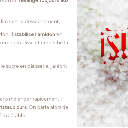
oi on le
mélange toujours aux
n, limitant le dessèchement,
don. Il
stabilise l’amidon
en
 crème plus lisse et empêche la
 sucre en pâtisserie, j’ai écrit
 sans mélanger rapidement, il
ristaux durs
. On parle alors de
écupérable.