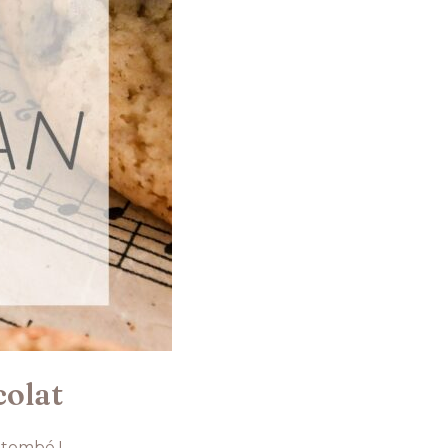
colat
 tombé !