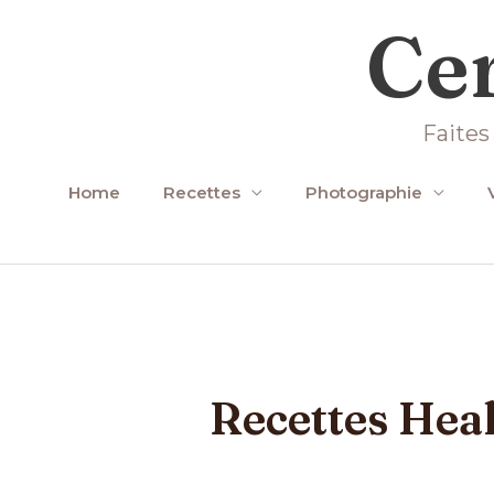
Aller
Cer
au
contenu
Faites
Home
Recettes
Photographie
Recettes Hea