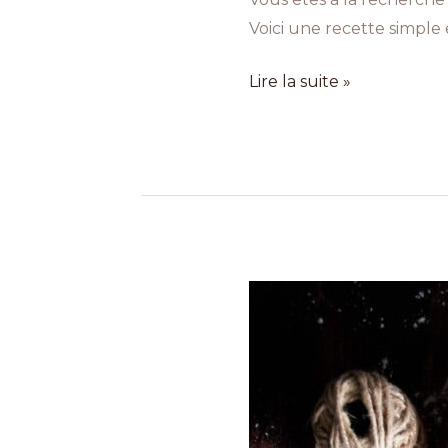
Voici une recette simple 
Lire la suite »
Comment
faire
une
tarte
rustique
aux