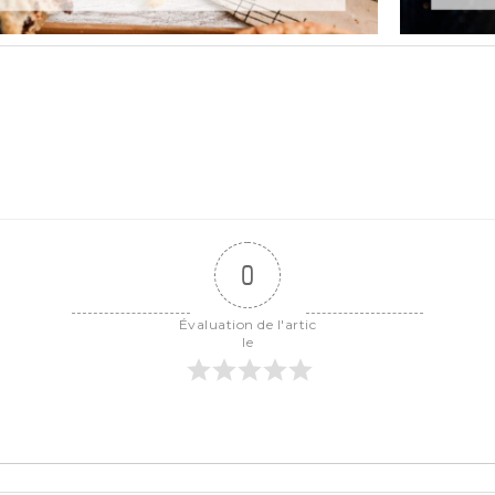
0
Évaluation de l'artic
le