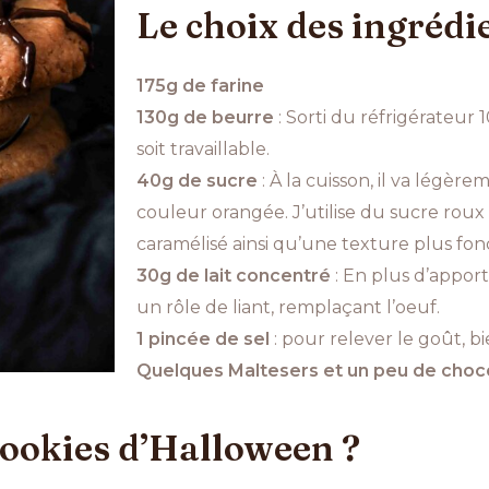
Le choix des ingrédie
175g de farine
130g de beurre
: Sorti du réfrigérateur 
soit travaillable.
40g de sucre
: À la cuisson, il va légè
couleur orangée. J’utilise du sucre rou
caramélisé ainsi qu’une texture plus fo
30g de lait concentré
: En plus d’apport
un rôle de liant, remplaçant l’oeuf.
1 pincée de sel
: pour relever le goût, bi
Quelques Maltesers et un peu de choco
ookies d’Halloween ?