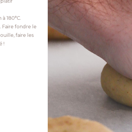
platir
n à 180°C.
 Faire fondre le
uille, faire les
é !