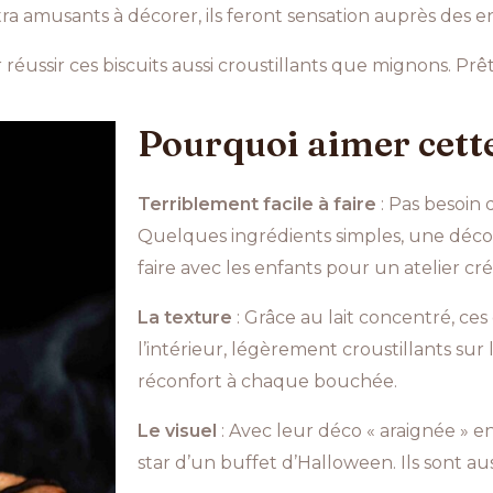
a amusants à décorer, ils feront sensation auprès des 
réussir ces biscuits aussi croustillants que mignons. Prêt à
Pourquoi aimer cette
Terriblement facile à faire
: Pas besoin d
Quelques ingrédients simples, une déco l
faire avec les enfants pour un atelier cr
La texture
: Grâce au lait concentré, ces
l’intérieur, légèrement croustillants su
réconfort à chaque bouchée.
Le visuel
: Avec leur déco « araignée » en
star d’un buffet d’Halloween. Ils sont au