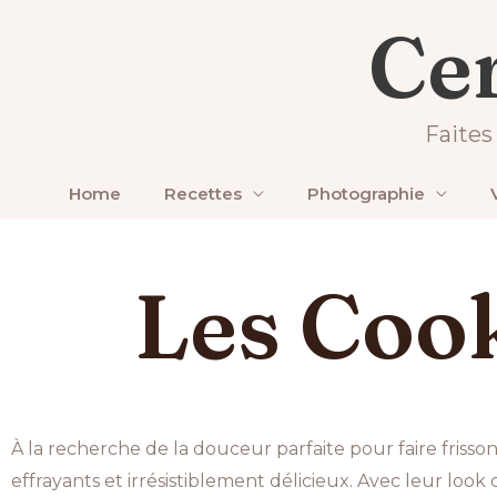
Aller
Accueil
Cer
au
Laisser un commentaire
/ Par
Maxime
/
2025-10-20
contenu
Faites
Home
Recettes
Photographie
Les Coo
À la recherche de la douceur parfaite pour faire frisson
effrayants et irrésistiblement délicieux. Avec leur look 